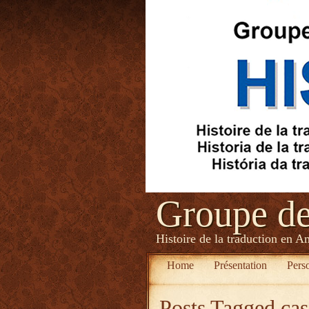
Groupe d
Histoire de la traduction en A
Home
Présentation
Pers
Posts Tagged
cas