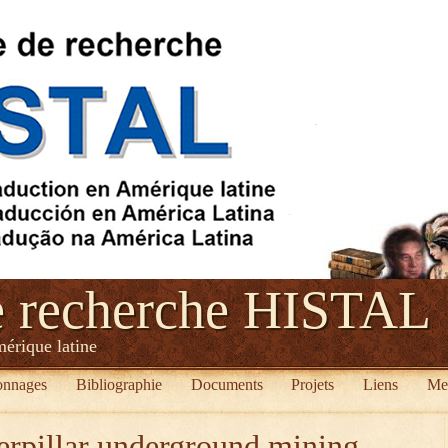
e recherche HISTAL
mérique latine
onnages
Bibliographie
Documents
Projets
Liens
Me
erpillar underground mining