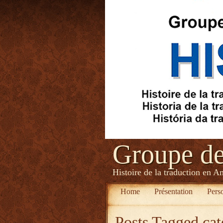
Groupe d
Histoire de la traduction en A
Home
Présentation
Pers
Posts Tagged
cat