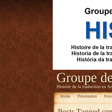
Groupe d
Histoire de la traduction en A
Home
Présentation
Pers
Posts Tagged
ce