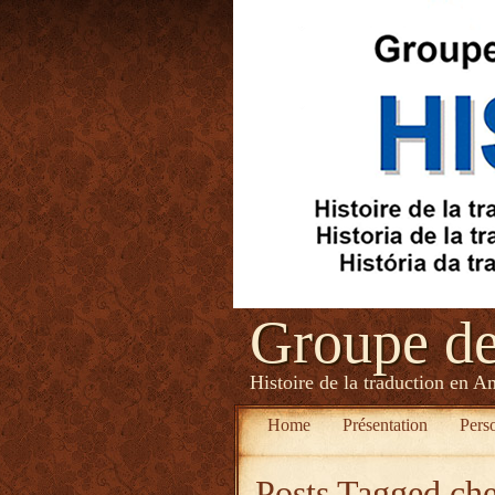
Groupe d
Histoire de la traduction en A
Home
Présentation
Pers
Posts Tagged
che