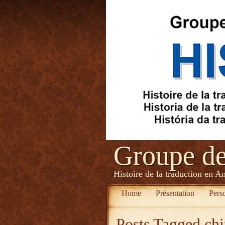
Groupe d
Histoire de la traduction en A
Home
Présentation
Pers
Posts Tagged
chi