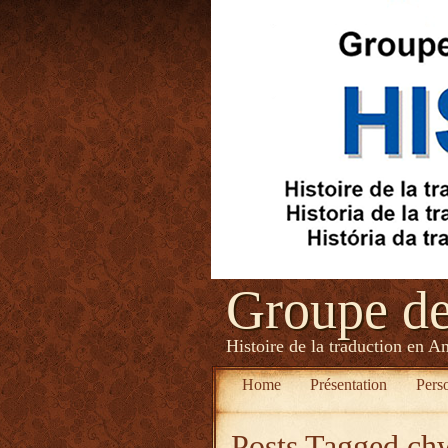
Groupe d
Histoire de la traduction en A
Home
Présentation
Pers
Posts Tagged
ch