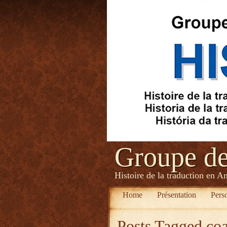
Groupe d
Histoire de la traduction en A
Home
Présentation
Pers
Posts Tagged
coa