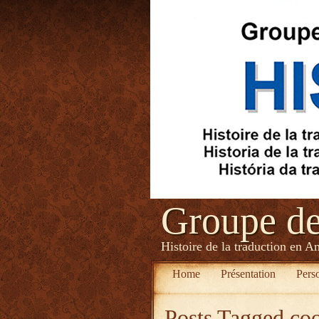
Groupe d
Histoire de la traduction en A
Home
Présentation
Pers
Posts Tagged
coo