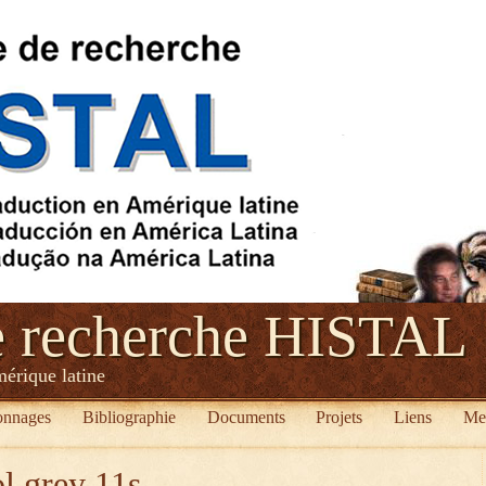
e recherche HISTAL
mérique latine
onnages
Bibliographie
Documents
Projets
Liens
Me
l grey 11s