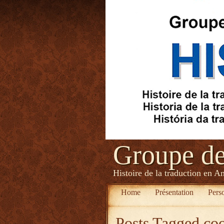
Groupe d
Histoire de la traduction en A
Home
Présentation
Pers
Posts Tagged
coo