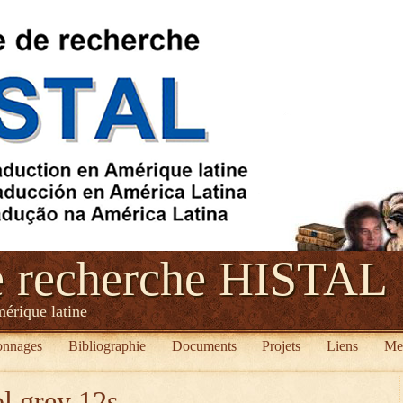
e recherche HISTAL
mérique latine
onnages
Bibliographie
Documents
Projets
Liens
Me
l grey 12s