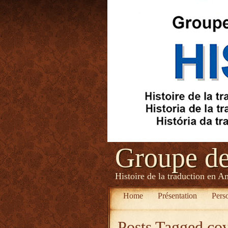
Groupe d
Histoire de la traduction en A
Home
Présentation
Pers
Posts Tagged
co