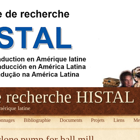
e recherche HISTAL
mérique latine
onnages
Bibliographie
Documents
Projets
Liens
Me
lone pump for ball mill