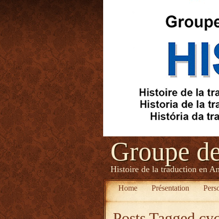
Groupe d
Histoire de la traduction en A
Home
Présentation
Pers
Posts Tagged
cyc