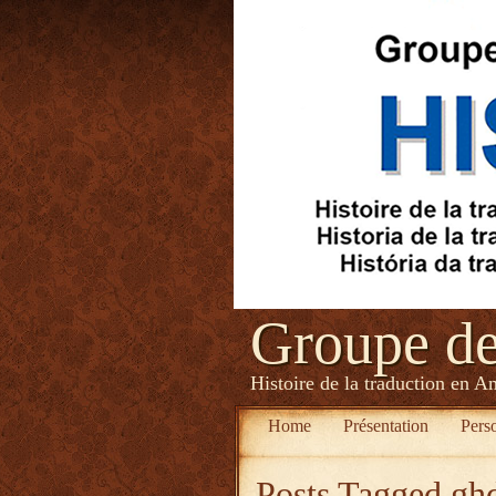
Groupe d
Histoire de la traduction en A
Home
Présentation
Pers
Posts Tagged
ghd