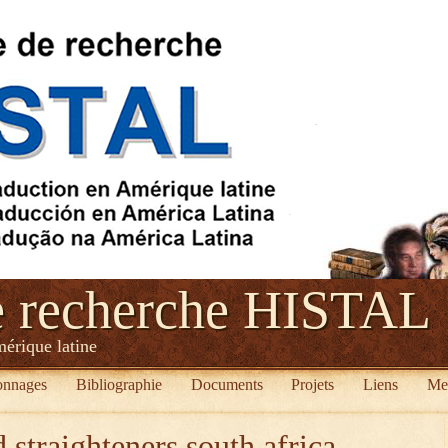
e recherche HISTAL
mérique latine
onnages
Bibliographie
Documents
Projets
Liens
Me
 straighteners south africa