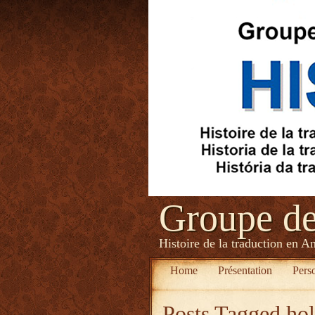
Groupe d
Histoire de la traduction en A
Home
Présentation
Pers
Posts Tagged
hol