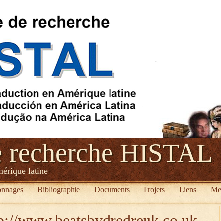
e recherche HISTAL
mérique latine
onnages
Bibliographie
Documents
Projets
Liens
Me
tp://www.beatsbydredreuk.co.uk