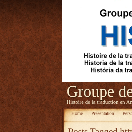
Groupe d
Histoire de la traduction en A
Home
Présentation
Pers
Posts Tagged
ht