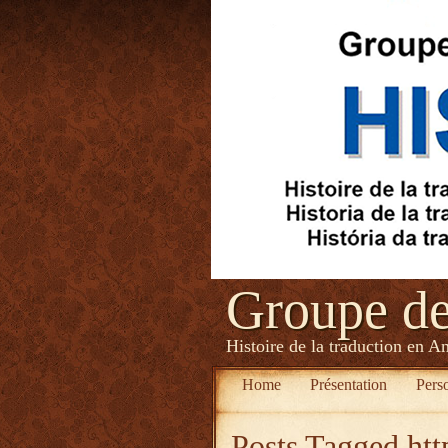
Groupe d
Histoire de la traduction en A
Home
Présentation
Pers
Posts Tagged
ht