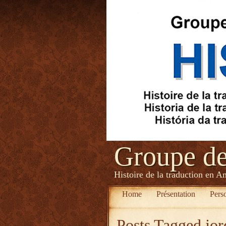
Groupe d
Histoire de la traduction en A
Home
Présentation
Pers
Posts Tagged
jor