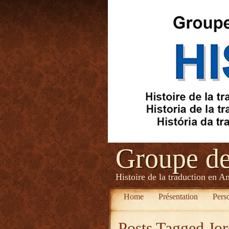
Groupe d
Histoire de la traduction en A
Home
Présentation
Pers
Posts Tagged
Jo