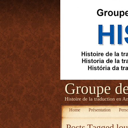
Groupe d
Histoire de la traduction en A
Home
Présentation
Pers
Posts Tagged
lou