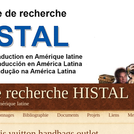
e recherche HISTAL
mérique latine
onnages
Bibliographie
Documents
Projets
Liens
Me
is vuitton handbags outlet