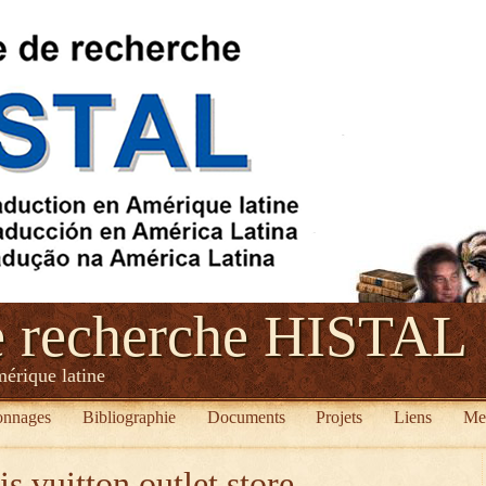
e recherche HISTAL
mérique latine
onnages
Bibliographie
Documents
Projets
Liens
Me
is vuitton outlet store