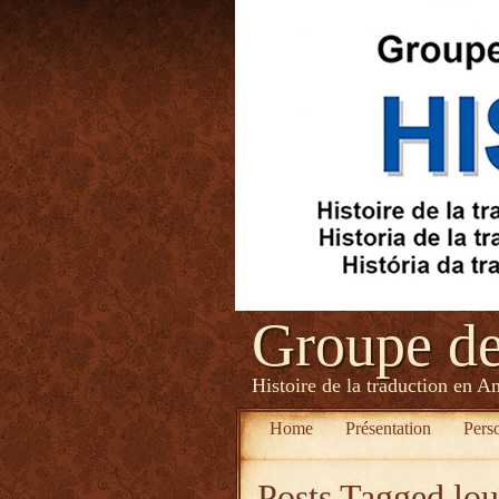
Groupe d
Histoire de la traduction en A
Home
Présentation
Pers
Posts Tagged
lou