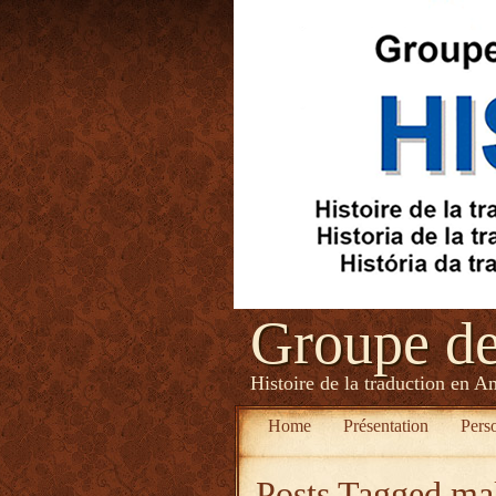
Groupe d
Histoire de la traduction en A
Home
Présentation
Pers
Posts Tagged
ma