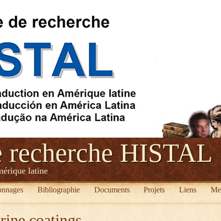
e recherche HISTAL
mérique latine
onnages
Bibliographie
Documents
Projets
Liens
Me
rine coatings