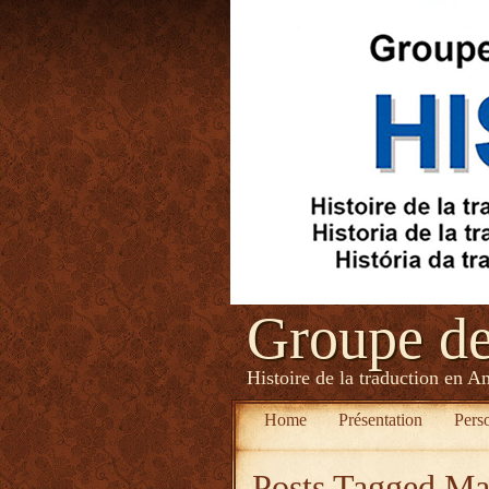
Groupe d
Histoire de la traduction en A
Home
Présentation
Pers
Posts Tagged
Ma