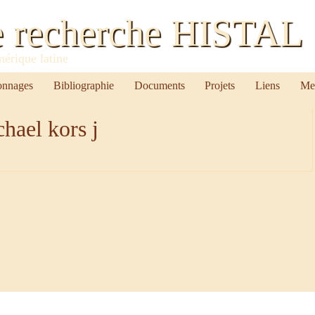
e recherche HISTAL
mérique latine
onnages
Bibliographie
Documents
Projets
Liens
Me
hael kors j