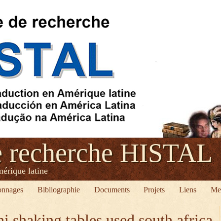
e recherche HISTAL
mérique latine
onnages
Bibliographie
Documents
Projets
Liens
Me
i shaking tables used south africa