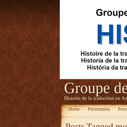
Groupe d
Histoire de la traduction en A
Home
Présentation
Pers
Posts Tagged
mob