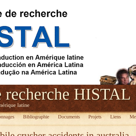
e recherche HISTAL
mérique latine
onnages
Bibliographie
Documents
Projets
Liens
Me
ile crusher accidents in australia