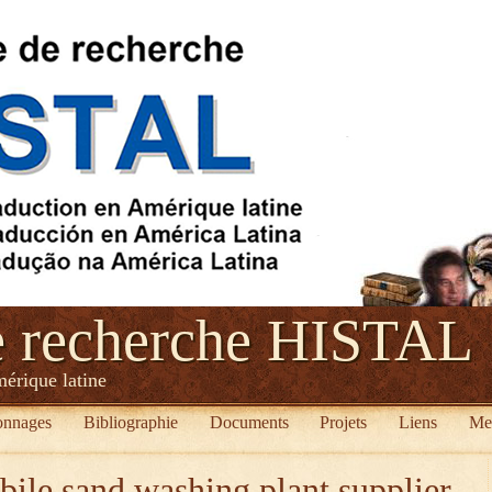
e recherche HISTAL
mérique latine
onnages
Bibliographie
Documents
Projets
Liens
Me
ile sand washing plant supplier