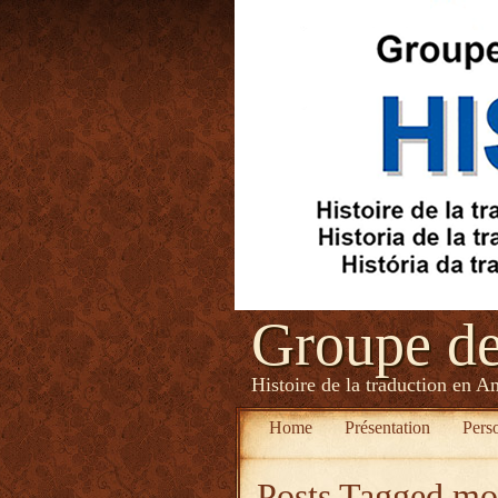
Groupe d
Histoire de la traduction en A
Home
Présentation
Pers
Posts Tagged
mob