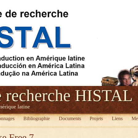
e recherche HISTAL
mérique latine
onnages
Bibliographie
Documents
Projets
Liens
Me
ke Free 7