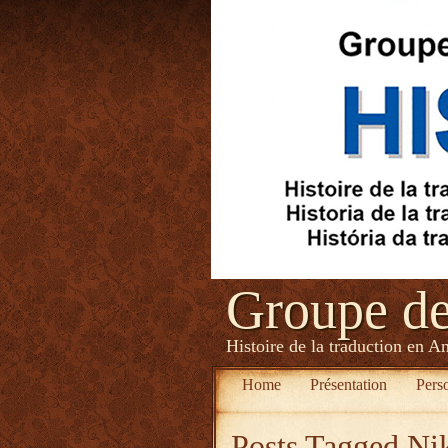
Groupe d
Histoire de la traduction en A
Home
Présentation
Pers
Posts Tagged
Ni