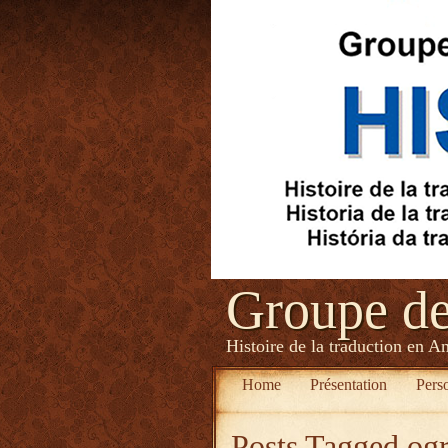
Groupe d
Histoire de la traduction en A
Home
Présentation
Pers
Posts Tagged
og