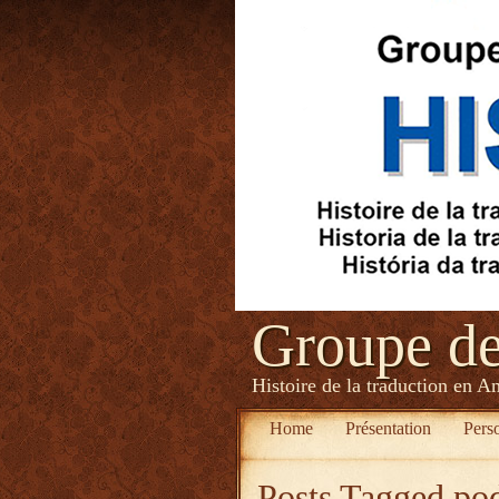
Groupe d
Histoire de la traduction en A
Home
Présentation
Pers
Posts Tagged
po