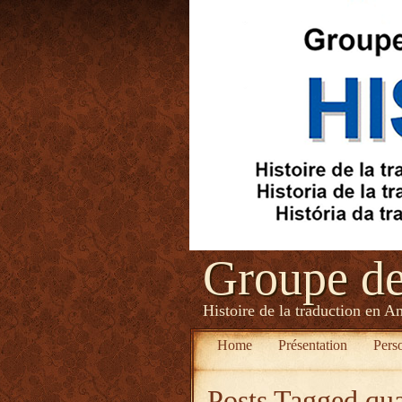
Groupe d
Histoire de la traduction en A
Home
Présentation
Pers
Posts Tagged
qua