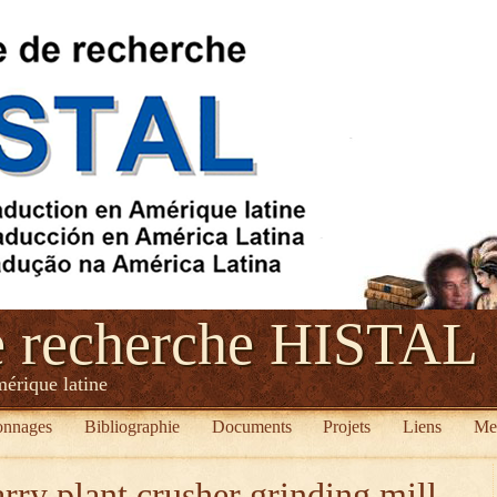
e recherche HISTAL
mérique latine
onnages
Bibliographie
Documents
Projets
Liens
Me
rry plant crusher grinding mill