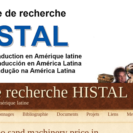
e recherche HISTAL
mérique latine
onnages
Bibliographie
Documents
Projets
Liens
Me
o sand machinery price in