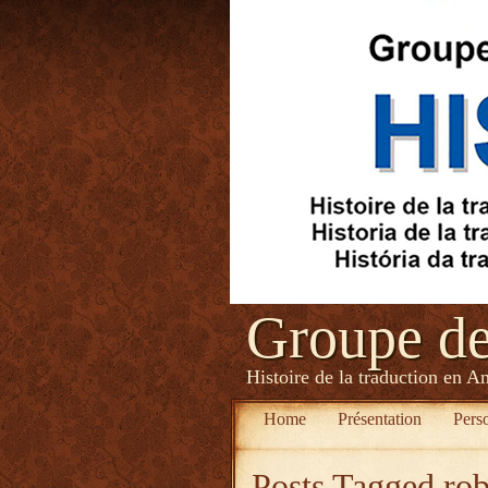
Groupe d
Histoire de la traduction en A
Home
Présentation
Pers
Posts Tagged
rob