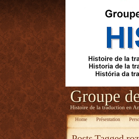
Groupe d
Histoire de la traduction en A
Home
Présentation
Pers
Posts Tagged
ro