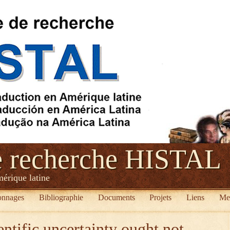
e recherche HISTAL
mérique latine
onnages
Bibliographie
Documents
Projets
Liens
Me
entific uncertainty ought not