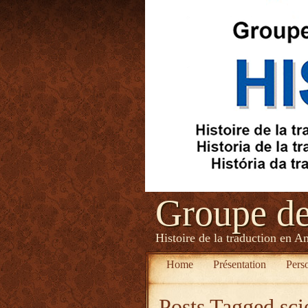
Groupe d
Histoire de la traduction en A
Home
Présentation
Pers
Posts Tagged
sci