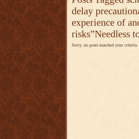
delay precaution
experience of an
risks”Needless t
Sorry, no posts matched your criteria.