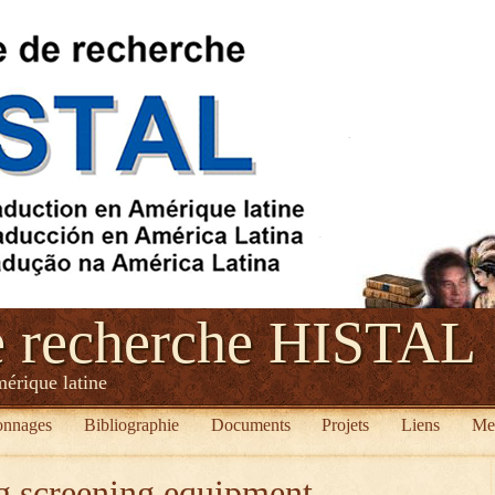
e recherche HISTAL
mérique latine
onnages
Bibliographie
Documents
Projets
Liens
Me
g screening equipment