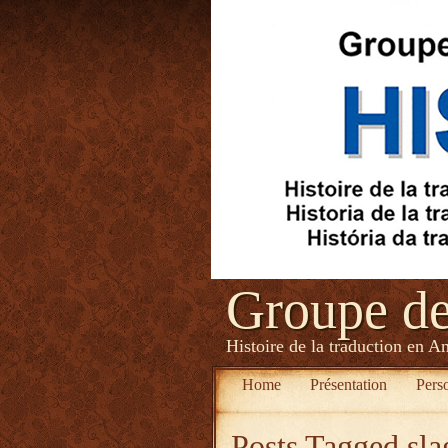
Groupe d
Histoire de la traduction en A
Home
Présentation
Pers
Posts Tagged
sla