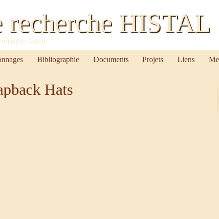
e recherche HISTAL
mérique latine
onnages
Bibliographie
Documents
Projets
Liens
Me
apback Hats