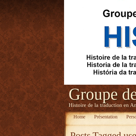
Groupe d
Histoire de la traduction en A
Home
Présentation
Pers
Posts Tagged
use