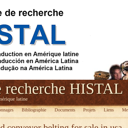
e recherche HISTAL
mérique latine
onnages
Bibliographie
Documents
Projets
Liens
Me
d conveyor belting for sale in usa