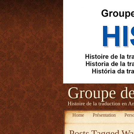
Groupe d
Histoire de la traduction en A
Home
Présentation
Pers
Posts Tagged
Wa