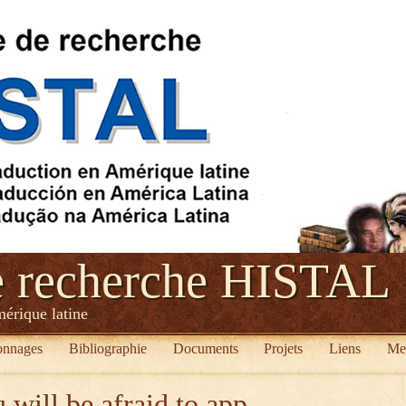
e recherche HISTAL
mérique latine
onnages
Bibliographie
Documents
Projets
Liens
Me
 will be afraid to app