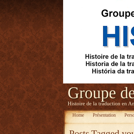
Groupe d
Histoire de la traduction en A
Home
Présentation
Pers
Posts Tagged
you