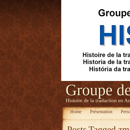
Groupe d
Histoire de la traduction en A
Home
Présentation
Pers
Posts Tagged
zm