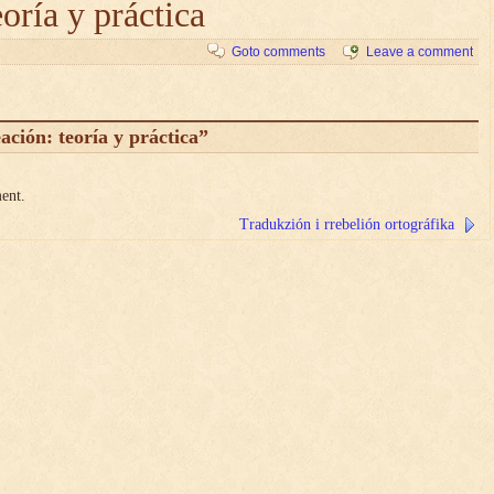
oría y práctica
Goto comments
Leave a comment
ción: teoría y práctica”
ent.
Tradukzión i rrebelión ortográfika