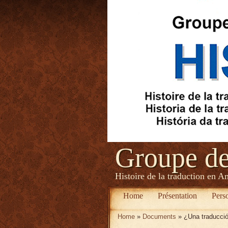
Groupe d
Histoire de la traduction en A
Home
Présentation
Pers
Home
»
Documents
» ¿Una traducció