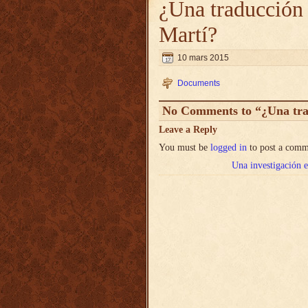
¿Una traducción 
Martí?
10 mars 2015
Documents
No Comments to “¿Una trad
Leave a Reply
You must be
logged in
to post a comm
Una investigación e