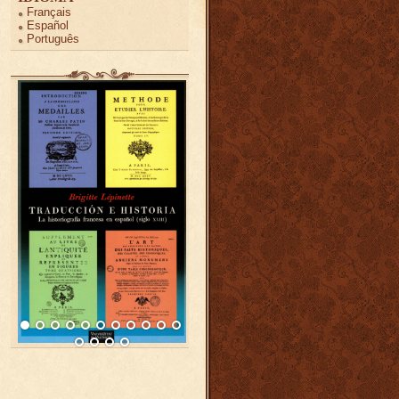
Français
Español
Português