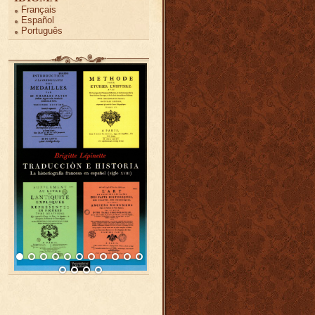
Français
Español
Português