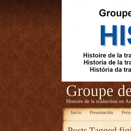
Groupe d
Histoire de la traduction en A
Inicio
Presentación
Pers
Posts Tagged
fig