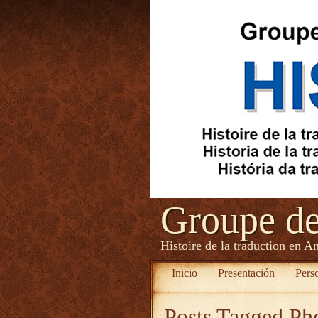
Groupe d
Histoire de la traduction en A
Inicio
Presentación
Pers
Posts Tagged
Ph