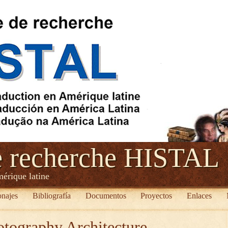
e recherche HISTAL
mérique latine
onajes
Bibliografía
Documentos
Proyectos
Enlaces
otography Architecture