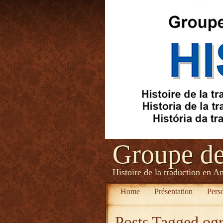
Groupe d
Histoire de la traduction en A
Home
Présentation
Pers
Posts Tagged
og