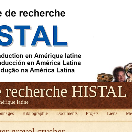
e recherche HISTAL
mérique latine
onnages
Bibliographie
Documents
Projets
Liens
Me
er gravel crusher