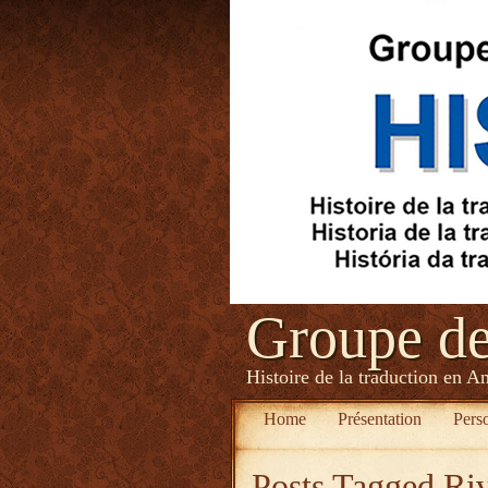
Groupe d
Histoire de la traduction en A
Home
Présentation
Pers
Posts Tagged
Riv