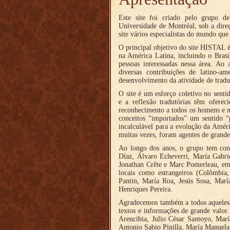
Este site foi criado pelo grupo 
Universidade de Montréal, sob a dir
site vários especialistas do mundo que
O principal objetivo do site HISTAL é 
na América Latina, incluindo o Brasi
pessoas interessadas nessa área. Ao 
diversas contribuições de latino-am
desenvolvimento da atividade de tradu
O site é um esforço coletivo no senti
e a reflexão tradutórias têm oferec
reconhecimento a todos os homens e m
conceitos “importados” um sentido “
incalculável para a evolução da Amér
muitas vezes, foram agentes de grande
Ao longo dos anos, o grupo tem con
Díaz, Álvaro Echeverri, María Gabri
Jonathan Crête e Marc Pomerleau, em 
locais como estrangeiros (Colômbia,
Pantin, María Roa, Jesús Sosa, Marí
Henriques Pereira.
Agradecemos também a todos aqueles, 
textos e informações de grande valor.
Arencibia, Julio César Santoyo, Marí
Antonio Sabio Pinilla, María Manuela