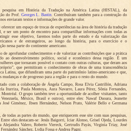
de pesquisa em História da Tradução na América Latina (HISTAL), da
eção do Prof.
Georges L. Bastin
. Contribuíram também para a construção do
 nos enviaram textos e informações de grande valor.
oferecer um espaço de trocas de experiências na área de história da tradução
l, e ser um ponto de encontro para compartilhar informações com todas as
atingir esse objetivo, faremos todos parte do estudo e da valorização das
ericanos e de estrangeiros, ao longo da história, para o exercício e o
ção nessa parte do continente americano.
do de aprofundar conhecimentos e de valorizar as contribuições que a prática
ido ao desenvolvimento político, social e econômico dessa região. É um
ulheres que tornaram possível o contato com outras culturas, que deram aos
próprio”, que permitiram o conhecimento de obras de uma transcendência
ica Latina, que difundiram uma parte do patrimônio latino-americano e que,
s mudanças e de progresso para a região e para o resto do mundo.
tado com a colaboração de Ángela Campo, Rosa Elvia Castrillón, Adriana
ela Iturriza, Paula Montoya, Aura Navarro, Laura Pérez, Sônia Fernandes,
Montréal. O grupo também teve a oportunidade de acolher visitantes, tanto
 Venezuela, México, Brasil e outros), entre eles: Nawaf Duoara, Jeanette
a José Giménez, Ibsen Hernández, Nelson Prato, Valérie Bello e Germana
de todas as partes do mundo, que enriquecem esse site com suas pesquisas,
 Entre eles destacam-se: Jesús Baigorri, Iciar Alonso, Grisel Ojeda, Lourdes
a Alejandra Valero, Roberto Viereck, Gertrudis Payás, Virginia Triay, José
 Fernández Sánchez, Lydia Fossa e Andrea Pagni.