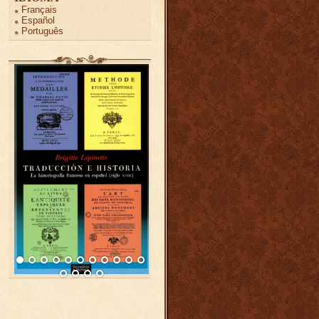
Français
Español
Português