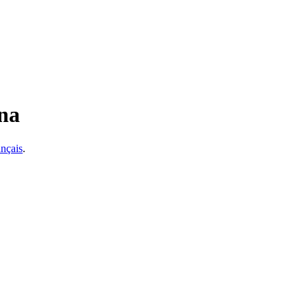
na
nçais
.