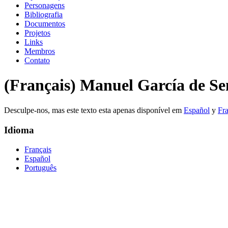
Personagens
Bibliografia
Documentos
Projetos
Links
Membros
Contato
(Français) Manuel García de Se
Desculpe-nos, mas este texto esta apenas disponível em
Español
y
Fra
Idioma
Français
Español
Português