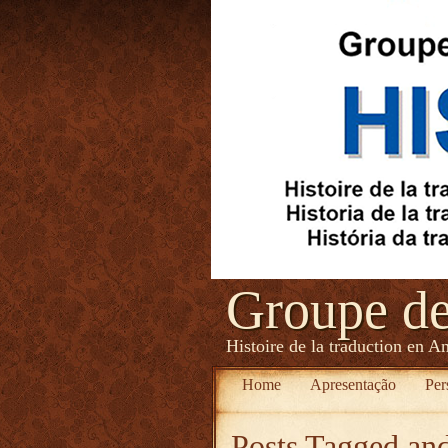
Groupe d
Histoire de la traduction en A
Home
Apresentação
Per
Posts Tagged
and