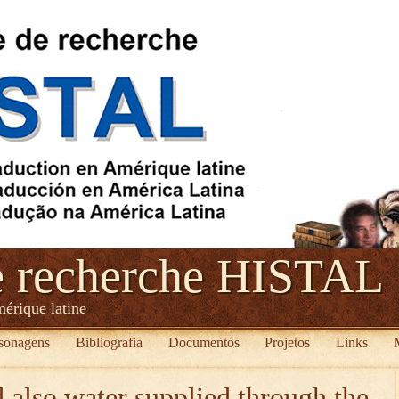
e recherche HISTAL
mérique latine
sonagens
Bibliografia
Documentos
Projetos
Links
 also water supplied through the