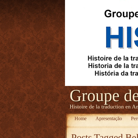
Groupe d
Histoire de la traduction en A
Home
Apresentação
Per
Posts Tagged
Bel